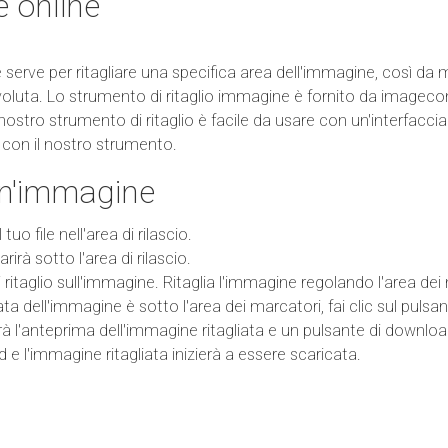
e online
 serve per ritagliare una specifica area dell'immagine, così da
oluta. Lo strumento di ritaglio immagine è fornito da imageconve
l nostro strumento di ritaglio è facile da usare con un'interfacci
e con il nostro strumento.
un'immagine
l tuo file nell'area di rilascio.
rà sotto l'area di rilascio.
ritaglio sull'immagine. Ritaglia l'immagine regolando l'area dei
a dell'immagine è sotto l'area dei marcatori, fai clic sul pulsa
 l'anteprima dell'immagine ritagliata e un pulsante di download 
d e l'immagine ritagliata inizierà a essere scaricata.