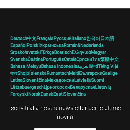
Deutsch
中文
Français
Русский
Italiano
한국어
日本語
Español
Polski
Українська
Română
Nederlands
Srpskohrvatski
Türkçe
Boarisch
Ελληνικά
Magyar
Svenska
Čeština
Português
Català
Српски
ไทย
繁體中文
Bahasa Melayu
Bahasa Indonesia
العربية
हिन्दी
Tiếng Việt
বাংলা
Shqip
Íslenska
Rumantsch
Malti
Български
Gaeilge
Latina
Slovenščina
Македонски
Latviešu
Suomi
Lëtzebuergesch
Црногорски
Беларуская
Lietuvių
Føroyskt
Norsk
Dansk
Eesti
Slovenčina
Iscriviti alla nostra newsletter per le ultime
novità