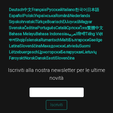
Deutsch
中文
Français
Русский
Italiano
한국어
日本語
Español
Polski
Українська
Română
Nederlands
Srpskohrvatski
Türkçe
Boarisch
Ελληνικά
Magyar
Svenska
Čeština
Português
Català
Српски
ไทย
繁體中文
Bahasa Melayu
Bahasa Indonesia
العربية
हिन्दी
Tiếng Việt
বাংলা
Shqip
Íslenska
Rumantsch
Malti
Български
Gaeilge
Latina
Slovenščina
Македонски
Latviešu
Suomi
Lëtzebuergesch
Црногорски
Беларуская
Lietuvių
Føroyskt
Norsk
Dansk
Eesti
Slovenčina
Iscriviti alla nostra newsletter per le ultime
novità
Iscriviti