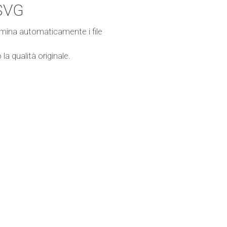
 SVG
imina automaticamente i file
a qualità originale.