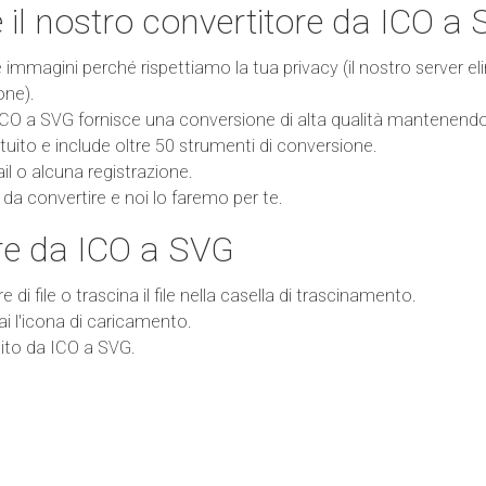
 il nostro convertitore da ICO a
mmagini perché rispettiamo la tua privacy (il nostro server el
one).
ICO a SVG fornisce una conversione di alta qualità mantenendo l
uito e include oltre 50 strumenti di conversione.
l o alcuna registrazione.
le da convertire e noi lo faremo per te.
e da ICO a SVG
re di file o trascina il file nella casella di trascinamento.
rai l'icona di caricamento.
ertito da ICO a SVG.