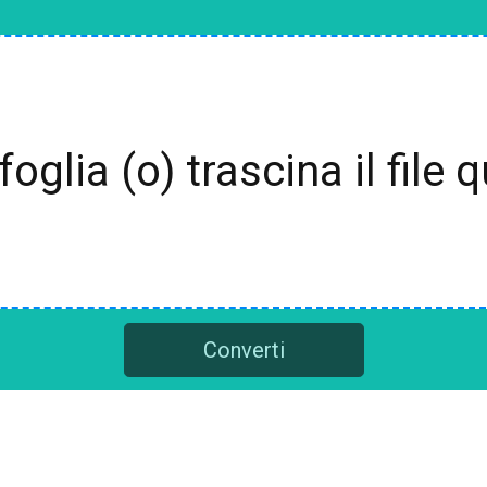
foglia (o) trascina il file q
Converti