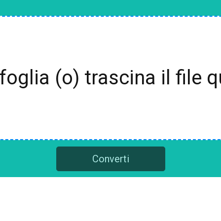
foglia (o) trascina il file q
Converti