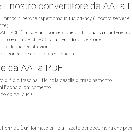
 il nostro convertitore da AAI a
mmagini perché rispettiamo la tua privacy (il nostro server el
one).
AAI a PDF fornisce una conversione di alta qualità mantenendo l
uito e include oltre 50 strumenti di conversione.
l o alcuna registrazione.
le da convertire e noi lo faremo per te.
e da AAI a PDF
re di file o trascina il file nella casella di trascinamento.
rai l'icona di caricamento.
rtito da AAI a PDF.
ormat. È un formato di file utilizzato per documenti che preserv