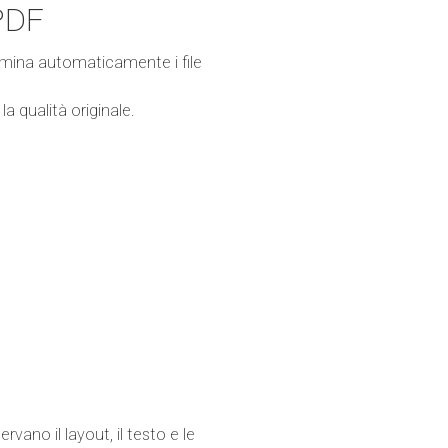
 PDF
imina automaticamente i file
a qualità originale.
ano il layout, il testo e le