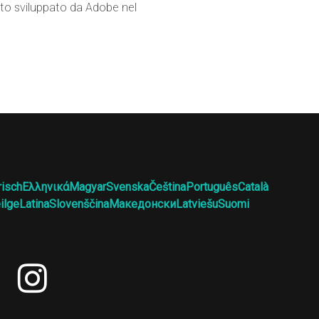
ato sviluppato da Adobe nel
risch
Ελληνικά
Magyar
Svenska
Čeština
Português
Català
ilge
Latina
Slovenščina
Македонски
Latviešu
Suomi