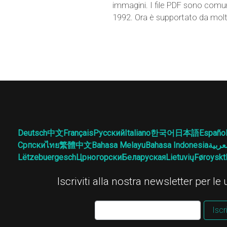
immagini. I file PDF sono comu
1992. Ora è supportato da mol
Deutsch
中文
Français
Русский
Italiano
한국어
日本語
Españo
Српски
ไทย
繁體中文
Bahasa Melayu
Bahasa Indonesia
عربية
Lëtzebuergesch
Црногорски
Беларуская
Lietuvių
Føroyskt
Iscriviti alla nostra newsletter per le
Iscri