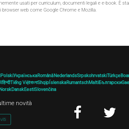
nemente usati per curriculum, documenti legali e e-book. È st
ti browser web come Google Chrome e Mozilla.
l
Polski
Українська
Română
Nederlands
Srpskohrvatski
Türkçe
Boa
ال
हिन्दी
Tiếng Việt
বাংলা
Shqip
Íslenska
Rumantsch
Malti
Български
Gae
Norsk
Dansk
Eesti
Slovenčina
 ultime novità
viti