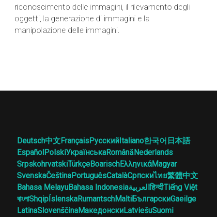
riconoscimento delle immagini, il rilevamento degli
oggetti, la generazione di immagini e la
manipolazione delle immagini.
Deutsch
中文
Français
Русский
Italiano
한국어
日本語
Español
Polski
Українська
Română
Nederlands
Srpskohrvatski
Türkçe
Boarisch
Ελληνικά
Magyar
Svenska
Čeština
Português
Català
Српски
ไทย
繁體中文
Bahasa Melayu
Bahasa Indonesia
العربية
हिन्दी
Tiếng Việt
বাংলা
Shqip
Íslenska
Rumantsch
Malti
Български
Gaeilge
Latina
Slovenščina
Македонски
Latviešu
Suomi