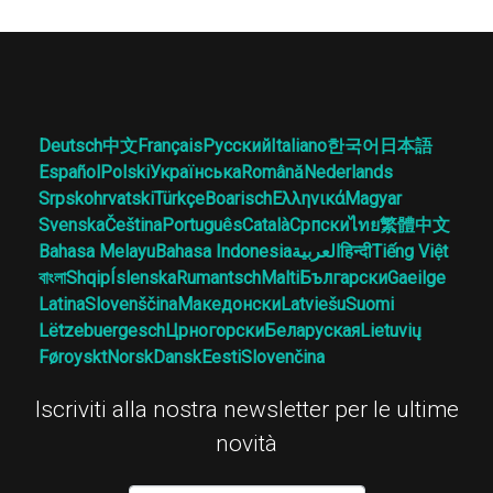
Deutsch
中文
Français
Русский
Italiano
한국어
日本語
Español
Polski
Українська
Română
Nederlands
Srpskohrvatski
Türkçe
Boarisch
Ελληνικά
Magyar
Svenska
Čeština
Português
Català
Српски
ไทย
繁體中文
Bahasa Melayu
Bahasa Indonesia
العربية
हिन्दी
Tiếng Việt
বাংলা
Shqip
Íslenska
Rumantsch
Malti
Български
Gaeilge
Latina
Slovenščina
Македонски
Latviešu
Suomi
Lëtzebuergesch
Црногорски
Беларуская
Lietuvių
Føroyskt
Norsk
Dansk
Eesti
Slovenčina
Iscriviti alla nostra newsletter per le ultime
novità