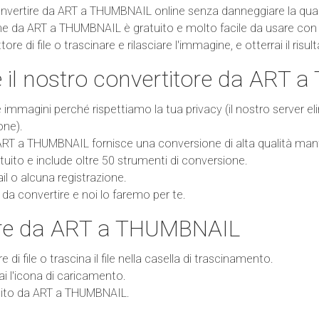
vertire da ART a THUMBNAIL online senza danneggiare la qualità
 da ART a THUMBNAIL è gratuito e molto facile da usare con un
re di file o trascinare e rilasciare l'immagine, e otterrai il risult
e il nostro convertitore da ART
mmagini perché rispettiamo la tua privacy (il nostro server el
one).
 ART a THUMBNAIL fornisce una conversione di alta qualità mant
uito e include oltre 50 strumenti di conversione.
l o alcuna registrazione.
le da convertire e noi lo faremo per te.
re da ART a THUMBNAIL
re di file o trascina il file nella casella di trascinamento.
rai l'icona di caricamento.
vertito da ART a THUMBNAIL.