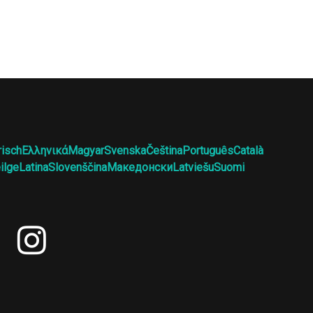
risch
Ελληνικά
Magyar
Svenska
Čeština
Português
Català
ilge
Latina
Slovenščina
Македонски
Latviešu
Suomi