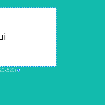
ui
20x520)