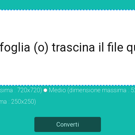
foglia (o) trascina il file q
sima : 720x720)
Medio (dimensione massima : 5
ma : 250x250)
Converti