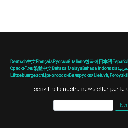
Deutsch
中文
Français
Русский
Italiano
한국어
日本語
Españo
Српски
ไทย
繁體中文
Bahasa Melayu
Bahasa Indonesia
عربية
Lëtzebuergesch
Црногорски
Беларуская
Lietuvių
Føroyskt
Iscriviti alla nostra newsletter per le
Iscri