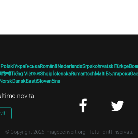
l
Polski
Українська
Română
Nederlands
Srpskohrvatski
Türkçe
Boa
ال
हिन्दी
Tiếng Việt
বাংলা
Shqip
Íslenska
Rumantsch
Malti
Български
Gae
Norsk
Dansk
Eesti
Slovenčina
 ultime novità
viti
© Copyright 2026 imageconvert.org - Tutti i diritti riservati.