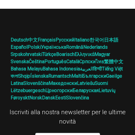
Deutsch
中文
Français
Русский
Italiano
한국어
日本語
Español
Polski
Українська
Română
Nederlands
Srpskohrvatski
Türkçe
Boarisch
Ελληνικά
Magyar
Svenska
Čeština
Português
Català
Српски
ไทย
繁體中文
Bahasa Melayu
Bahasa Indonesia
العربية
हिन्दी
Tiếng Việt
বাংলা
Shqip
Íslenska
Rumantsch
Malti
Български
Gaeilge
Latina
Slovenščina
Македонски
Latviešu
Suomi
Lëtzebuergesch
Црногорски
Беларуская
Lietuvių
Føroyskt
Norsk
Dansk
Eesti
Slovenčina
Iscriviti alla nostra newsletter per le ultime
novità