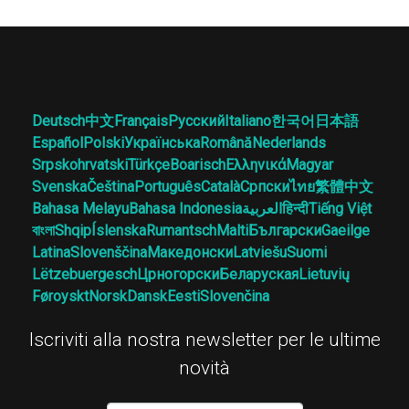
Deutsch
中文
Français
Русский
Italiano
한국어
日本語
Español
Polski
Українська
Română
Nederlands
Srpskohrvatski
Türkçe
Boarisch
Ελληνικά
Magyar
Svenska
Čeština
Português
Català
Српски
ไทย
繁體中文
Bahasa Melayu
Bahasa Indonesia
العربية
हिन्दी
Tiếng Việt
বাংলা
Shqip
Íslenska
Rumantsch
Malti
Български
Gaeilge
Latina
Slovenščina
Македонски
Latviešu
Suomi
Lëtzebuergesch
Црногорски
Беларуская
Lietuvių
Føroyskt
Norsk
Dansk
Eesti
Slovenčina
Iscriviti alla nostra newsletter per le ultime
novità