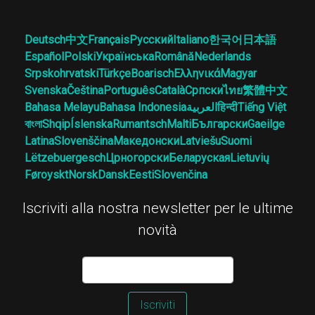
Deutsch
中文
Français
Русский
Italiano
한국어
日本語
Español
Polski
Українська
Română
Nederlands
Srpskohrvatski
Türkçe
Boarisch
Ελληνικά
Magyar
Svenska
Čeština
Português
Català
Српски
ไทย
繁體中文
Bahasa Melayu
Bahasa Indonesia
العربية
हिन्दी
Tiếng Việt
বাংলা
Shqip
Íslenska
Rumantsch
Malti
Български
Gaeilge
Latina
Slovenščina
Македонски
Latviešu
Suomi
Lëtzebuergesch
Црногорски
Беларуская
Lietuvių
Føroyskt
Norsk
Dansk
Eesti
Slovenčina
Iscriviti alla nostra newsletter per le ultime
novità
Iscriviti