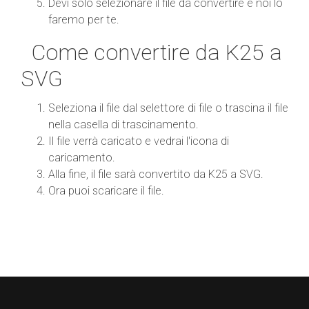
Devi solo selezionare il file da convertire e noi lo
faremo per te.
Come convertire da K25 a
SVG
Seleziona il file dal selettore di file o trascina il file
nella casella di trascinamento.
Il file verrà caricato e vedrai l'icona di
caricamento.
Alla fine, il file sarà convertito da K25 a SVG.
Ora puoi scaricare il file.