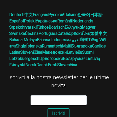
Deutsch
中文
Français
Русский
Italiano
한국어
日本語
Español
Polski
Українська
Română
Nederlands
Srpskohrvatski
Türkçe
Boarisch
Ελληνικά
Magyar
Svenska
Čeština
Português
Català
Српски
ไทย
繁體中文
Bahasa Melayu
Bahasa Indonesia
العربية
हिन्दी
Tiếng Việt
বাংলা
Shqip
Íslenska
Rumantsch
Malti
Български
Gaeilge
Latina
Slovenščina
Македонски
Latviešu
Suomi
Lëtzebuergesch
Црногорски
Беларуская
Lietuvių
Føroyskt
Norsk
Dansk
Eesti
Slovenčina
Iscriviti alla nostra newsletter per le ultime
novità
Iscriviti