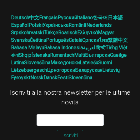
Deutsch
中文
Français
Русский
Italiano
한국어
日本語
Español
Polski
Українська
Română
Nederlands
Srpskohrvatski
Türkçe
Boarisch
Ελληνικά
Magyar
Svenska
Čeština
Português
Català
Српски
ไทย
繁體中文
Bahasa Melayu
Bahasa Indonesia
العربية
हिन्दी
Tiếng Việt
বাংলা
Shqip
Íslenska
Rumantsch
Malti
Български
Gaeilge
Latina
Slovenščina
Македонски
Latviešu
Suomi
Lëtzebuergesch
Црногорски
Беларуская
Lietuvių
Føroyskt
Norsk
Dansk
Eesti
Slovenčina
Iscriviti alla nostra newsletter per le ultime
novità
Iscriviti