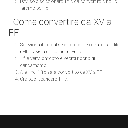
Devi solo selezionare il file da convertire e noi lo
faremo per te.
Come convertire da XV a
FF
Seleziona il file dal selettore di file o trascina il file
nella casella di trascinamento.
Il file verrà caricato e vedrai l'icona di
caricamento.
Alla fine, il file sarà convertito da XV a FF.
Ora puoi scaricare il file.