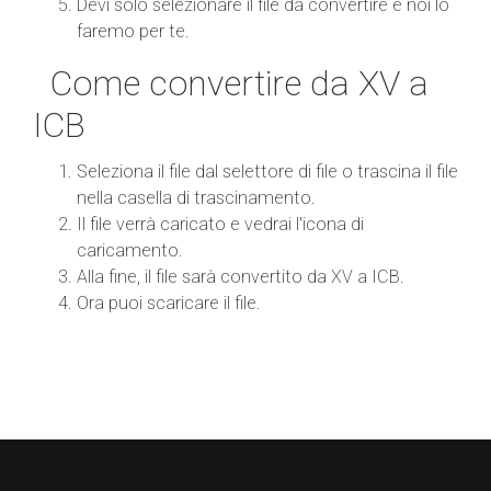
Devi solo selezionare il file da convertire e noi lo
faremo per te.
Come convertire da XV a
ICB
Seleziona il file dal selettore di file o trascina il file
nella casella di trascinamento.
Il file verrà caricato e vedrai l'icona di
caricamento.
Alla fine, il file sarà convertito da XV a ICB.
Ora puoi scaricare il file.