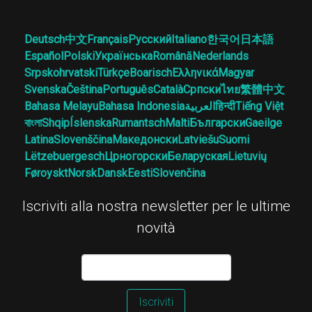
Deutsch
中文
Français
Русский
Italiano
한국어
日本語
Español
Polski
Українська
Română
Nederlands
Srpskohrvatski
Türkçe
Boarisch
Ελληνικά
Magyar
Svenska
Čeština
Português
Català
Српски
ไทย
繁體中文
Bahasa Melayu
Bahasa Indonesia
العربية
हिन्दी
Tiếng Việt
বাংলা
Shqip
Íslenska
Rumantsch
Malti
Български
Gaeilge
Latina
Slovenščina
Македонски
Latviešu
Suomi
Lëtzebuergesch
Црногорски
Беларуская
Lietuvių
Føroyskt
Norsk
Dansk
Eesti
Slovenčina
Iscriviti alla nostra newsletter per le ultime
novità
Iscriviti