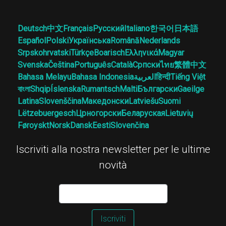
Deutsch
中文
Français
Русский
Italiano
한국어
日本語
Español
Polski
Українська
Română
Nederlands
Srpskohrvatski
Türkçe
Boarisch
Ελληνικά
Magyar
Svenska
Čeština
Português
Català
Српски
ไทย
繁體中文
Bahasa Melayu
Bahasa Indonesia
العربية
हिन्दी
Tiếng Việt
বাংলা
Shqip
Íslenska
Rumantsch
Malti
Български
Gaeilge
Latina
Slovenščina
Македонски
Latviešu
Suomi
Lëtzebuergesch
Црногорски
Беларуская
Lietuvių
Føroyskt
Norsk
Dansk
Eesti
Slovenčina
Iscriviti alla nostra newsletter per le ultime
novità
Iscriviti