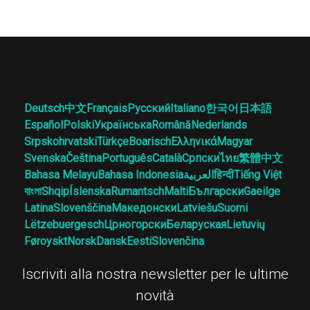
Deutsch
中文
Français
Русский
Italiano
한국어
日本語
Español
Polski
Українська
Română
Nederlands
Srpskohrvatski
Türkçe
Boarisch
Ελληνικά
Magyar
Svenska
Čeština
Português
Català
Српски
ไทย
繁體中文
Bahasa Melayu
Bahasa Indonesia
العربية
हिन्दी
Tiếng Việt
বাংলা
Shqip
Íslenska
Rumantsch
Malti
Български
Gaeilge
Latina
Slovenščina
Македонски
Latviešu
Suomi
Lëtzebuergesch
Црногорски
Беларуская
Lietuvių
Føroyskt
Norsk
Dansk
Eesti
Slovenčina
Iscriviti alla nostra newsletter per le ultime
novità