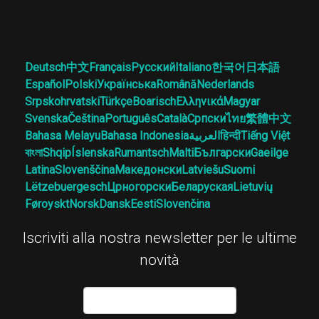
Deutsch
中文
Français
Русский
Italiano
한국어
日本語
Español
Polski
Українська
Română
Nederlands
Srpskohrvatski
Türkçe
Boarisch
Ελληνικά
Magyar
Svenska
Čeština
Português
Català
Српски
ไทย
繁體中文
Bahasa Melayu
Bahasa Indonesia
العربية
हिन्दी
Tiếng Việt
বাংলা
Shqip
Íslenska
Rumantsch
Malti
Български
Gaeilge
Latina
Slovenščina
Македонски
Latviešu
Suomi
Lëtzebuergesch
Црногорски
Беларуская
Lietuvių
Føroyskt
Norsk
Dansk
Eesti
Slovenčina
Iscriviti alla nostra newsletter per le ultime
novità